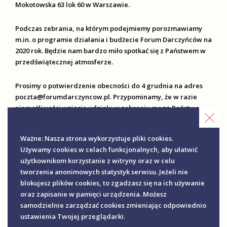
Mokotowska 63 lok 60 w Warszawie.
Podczas zebrania, na którym podejmiemy porozmawiamy
m.in. o programie działania i budżecie Forum Darczyńców na
2020 rok. Będzie nam bardzo miło spotkać się z Państwem w
przedświątecznej atmosferze.
Prosimy o potwierdzenie obecności do 4 grudnia na adres
poczta@forumdarczyncow.pl. Przypominamy, że w razie
niemożliwości wzięcia udziału w zebraniu mogą Państwo
upoważnić do reprezentacji inną osobę.
Ważne: Nasza strona wykorzystuje pliki cookies.
Używamy cookies w celach funkcjonalnych, aby ułatwić
użytkownikom korzystanie z witryny oraz w celu
tworzenia anonimowych statystyk serwisu. Jeżeli nie
blokujesz plików cookies, to zgadzasz się na ich używanie
oraz zapisanie w pamięci urządzenia. Możesz
samodzielnie zarządzać cookies zmieniając odpowiednio
ustawienia Twojej przeglądarki.